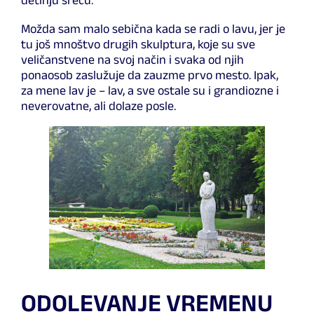
detinju sreću.
Možda sam malo sebična kada se radi o lavu, jer je
tu još mnoštvo drugih skulptura, koje su sve
veličanstvene na svoj način i svaka od njih
ponaosob zaslužuje da zauzme prvo mesto. Ipak,
za mene lav je – lav, a sve ostale su i grandiozne i
neverovatne, ali dolaze posle.
ODOLEVANJE VREMENU