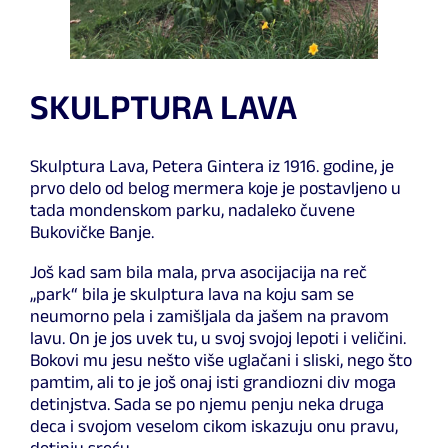
SKULPTURA LAVA
Skulptura Lava, Petera Gintera iz 1916. godine, je
prvo delo od belog mermera koje je postavljeno u
tada mondenskom parku, nadaleko čuvene
Bukovičke Banje.
Još kad sam bila mala, prva asocijacija na reč
„park“ bila je skulptura lava na koju sam se
neumorno pela i zamišljala da jašem na pravom
lavu. On je jos uvek tu, u svoj svojoj lepoti i veličini.
Bokovi mu jesu nešto više uglačani i sliski, nego što
pamtim, ali to je još onaj isti grandiozni div moga
detinjstva. Sada se po njemu penju neka druga
deca i svojom veselom cikom iskazuju onu pravu,