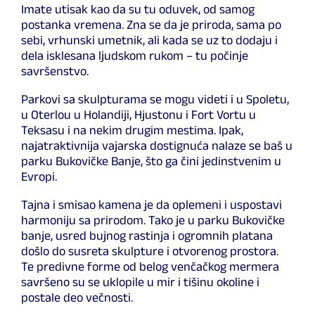
Imate utisak kao da su tu oduvek, od samog
postanka vremena. Zna se da je priroda, sama po
sebi, vrhunski umetnik, ali kada se uz to dodaju i
dela isklesana ljudskom rukom – tu počinje
savršenstvo.
Parkovi sa skulpturama se mogu videti i u Spoletu,
u Oterlou u Holandiji, Hjustonu i Fort Vortu u
Teksasu i na nekim drugim mestima. Ipak,
najatraktivnija vajarska dostignuća nalaze se baš u
parku Bukovičke Banje, što ga čini jedinstvenim u
Evropi.
Tajna i smisao kamena je da oplemeni i uspostavi
harmoniju sa prirodom. Tako je u parku Bukovičke
banje, usred bujnog rastinja i ogromnih platana
došlo do susreta skulpture i otvorenog prostora.
Te predivne forme od belog venčačkog mermera
savršeno su se uklopile u mir i tišinu okoline i
postale deo večnosti.