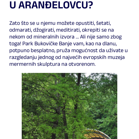
U ARANĐELOVCU?
Zato što se u njemu možete opustiti, šetati,
odmarati, džogirati, meditirati, okrepiti se na
nekom od mineralnih izvora … Ali nije samo zbog
toga! Park Bukovičke Banje vam, kao na dlanu,
potpuno besplatno, pruža mogućnost da uživate u
razgledanju jednog od najvećih evropskih muzeja
mermernih skulptura na otvorenom.