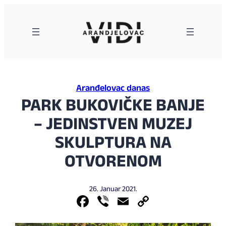
Skoči
na
sadržaj
Aranđelovac danas
PARK BUKOVIČKE BANJE
– JEDINSTVEN MUZEJ
SKULPTURA NA
OTVORENOM
26. Januar 2021.
Facebook
Viber
Email
Copy
Link