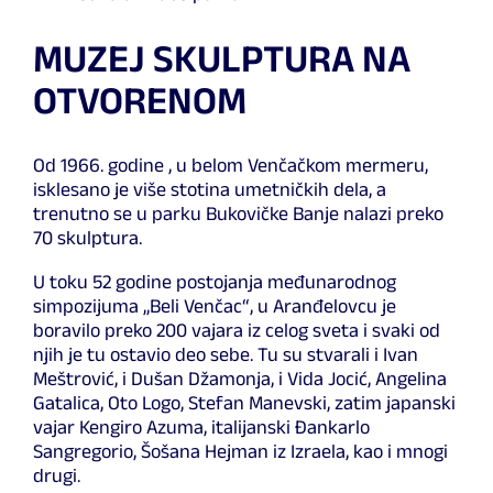
MUZEJ SKULPTURA NA
OTVORENOM
Od 1966. godine , u belom Venčačkom mermeru,
isklesano je više stotina umetničkih dela, a
trenutno se u parku Bukovičke Banje nalazi preko
70 skulptura.
U toku 52 godine postojanja međunarodnog
simpozijuma „Beli Venčac“, u Aranđelovcu je
boravilo preko 200 vajara iz celog sveta i svaki od
njih je tu ostavio deo sebe. Tu su stvarali i Ivan
Meštrović, i Dušan Džamonja, i Vida Jocić, Angelina
Gatalica, Oto Logo, Stefan Manevski, zatim japanski
vajar Kengiro Azuma, italijanski Đankarlo
Sangregorio, Šošana Hejman iz Izraela, kao i mnogi
drugi.