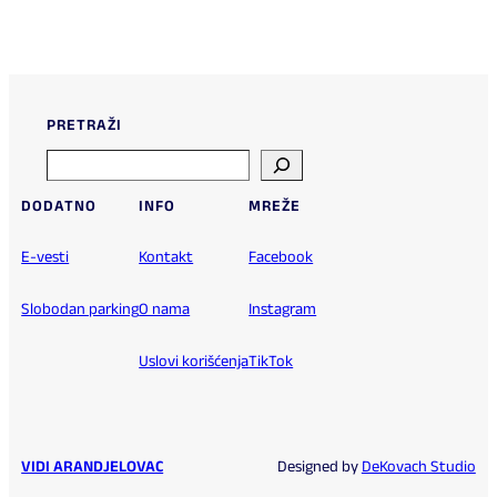
PRETRAŽI
Search
DODATNO
INFO
MREŽE
E-vesti
Kontakt
Facebook
Slobodan parking
O nama
Instagram
Uslovi korišćenja
TikTok
VIDI ARANDJELOVAC
Designed by
DeKovach Studio