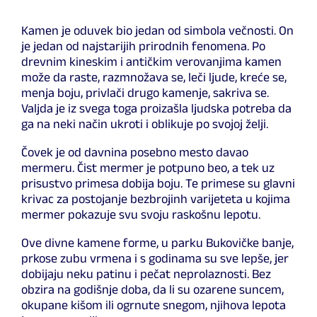
Kamen je oduvek bio jedan od simbola večnosti. On
je jedan od najstarijih prirodnih fenomena. Po
drevnim kineskim i antičkim verovanjima kamen
može da raste, razmnožava se, leči ljude, kreće se,
menja boju, privlači drugo kamenje, sakriva se.
Valjda je iz svega toga proizašla ljudska potreba da
ga na neki način ukroti i oblikuje po svojoj želji.
Čovek je od davnina posebno mesto davao
mermeru. Čist mermer je potpuno beo, a tek uz
prisustvo primesa dobija boju. Te primese su glavni
krivac za postojanje bezbrojinh varijeteta u kojima
mermer pokazuje svu svoju raskošnu lepotu.
Ove divne kamene forme, u parku Bukovičke banje,
prkose zubu vrmena i s godinama su sve lepše, jer
dobijaju neku patinu i pečat neprolaznosti. Bez
obzira na godišnje doba, da li su ozarene suncem,
okupane kišom ili ogrnute snegom, njihova lepota