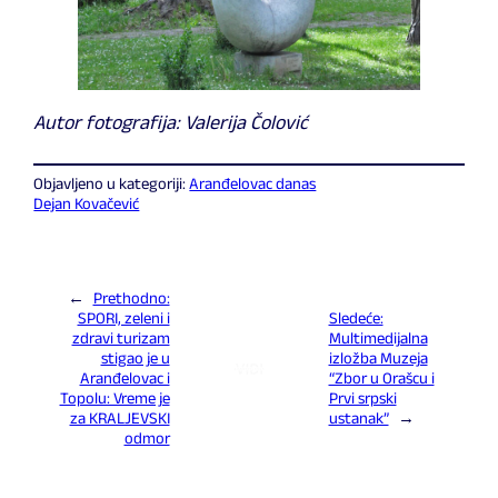
Autor fotografija: Valerija Čolović
Objavljeno u kategoriji:
Aranđelovac danas
Dejan Kovačević
←
Prethodno:
SPORI, zeleni i
Sledeće:
zdravi turizam
Multimedijalna
stigao je u
izložba Muzeja
Aranđelovac i
“Zbor u Orašcu i
Topolu: Vreme je
Prvi srpski
za KRALJEVSKI
ustanak”
→
odmor