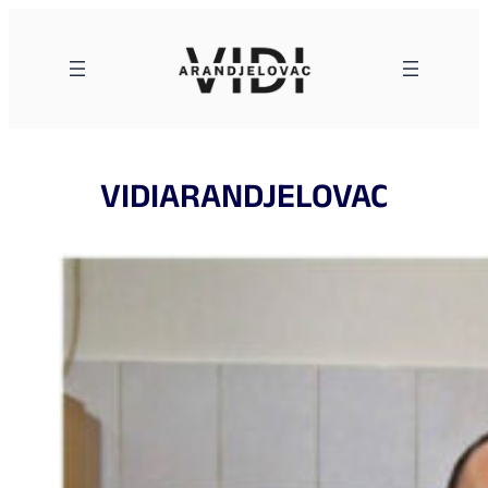
Skoči
na
sadržaj
VIDIARANDJELOVAC