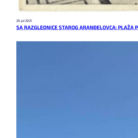
29. jul 2021.
SA RAZGLEDNICE STAROG ARANĐELOVCA: PLAŽA