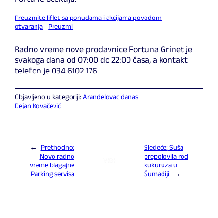
Preuzmite liflet sa ponudama i akcijama povodom
otvaranja
Preuzmi
Radno vreme nove prodavnice Fortuna Grinet je
svakoga dana od 07:00 do 22:00 časa, a kontakt
telefon je 034 6102 176.
Objavljeno u kategoriji:
Aranđelovac danas
Dejan Kovačević
←
Prethodno:
Sledeće:
Suša
Novo radno
prepolovila rod
vreme blagajne
kukuruza u
Parking servisa
Šumadiji
→