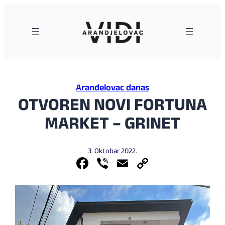
Skoči
na
sadržaj
Aranđelovac danas
OTVOREN NOVI FORTUNA
MARKET – GRINET
3. Oktobar 2022.
Facebook
Viber
Email
Copy
Link