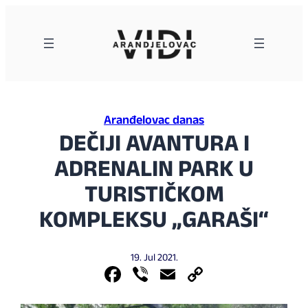
Skoči
na
sadržaj
Aranđelovac danas
DEČIJI AVANTURA I
ADRENALIN PARK U
TURISTIČKOM
KOMPLEKSU „GARAŠI“
19. Jul 2021.
Facebook
Viber
Email
Copy
Link