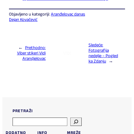
Objavljeno u kategoriji:
Aranđelovac danas
Dejan Kovačević
Sledeće:
←
Prethodno:
Fotografija
Viber stikeri Vidi
nedelje – Pogled
Arandjelovac
ka Zdanju
→
PRETRAŽI
Search
DODATNO
INFO
MREŽE