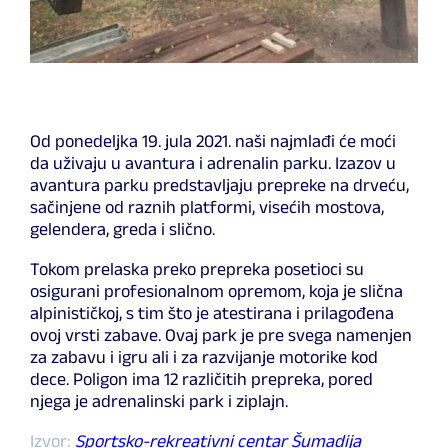
Od ponedeljka 19. jula 2021. naši najmlađi će moći
da uživaju u avantura i adrenalin parku. Izazov u
avantura parku predstavljaju prepreke na drveću,
sačinjene od raznih platformi, visećih mostova,
gelendera, greda i slično.
Tokom prelaska preko prepreka posetioci su
osigurani profesionalnom opremom, koja je slična
alpinističkoj, s tim što je atestirana i prilagođena
ovoj vrsti zabave. Ovaj park je pre svega namenjen
za zabavu i igru ali i za razvijanje motorike kod
dece. Poligon ima 12 različitih prepreka, pored
njega je adrenalinski park i ziplajn.
Izvor:
Sportsko-rekreativni centar Šumadija