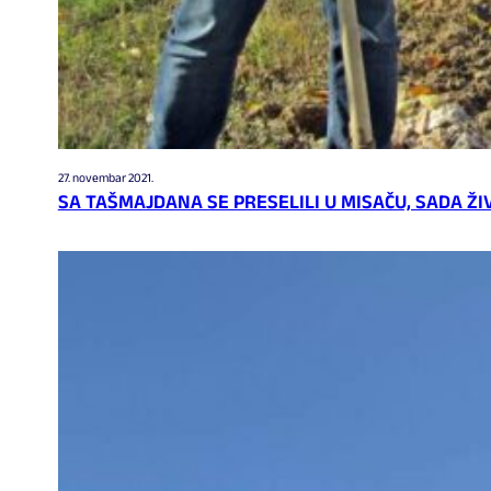
27. novembar 2021.
SA TAŠMAJDANA SE PRESELILI U MISAČU, SADA ŽI