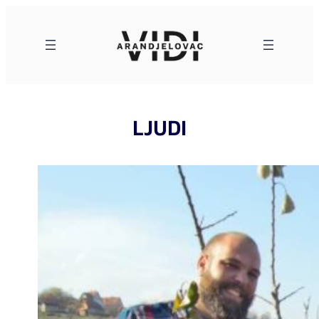
Skoči
na
sadržaj
LJUDI