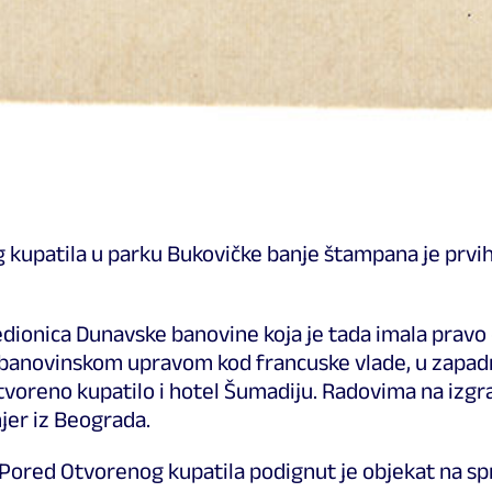
kupatila u parku Bukovičke banje štampana je prvih
edionica Dunavske banovine koja je tada imala pravo
sa banovinskom upravom kod francuske vlade, u zapadn
voreno kupatilo i hotel Šumadiju. Radovima na izgr
njer iz Beograda.
 Pored Otvorenog kupatila podignut je objekat na spr