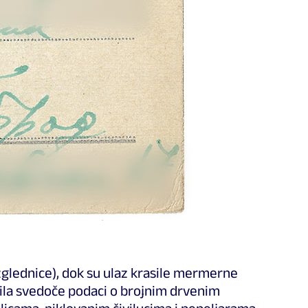
azglednice), dok su ulaz krasile mermerne
atila svedoče podaci o brojnim drvenim