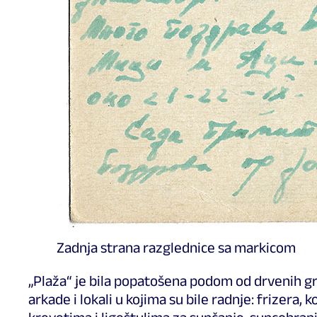
Zadnja strana razglednice sa markicom
„Plaža“ je bila popatošena podom od drvenih gre
arkade i lokali u kojima su bile radnje: frizera