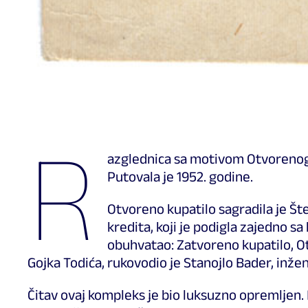
R
azglednica sa motivom Otvorenog 
Putovala je 1952. godine.
Otvoreno kupatilo sagradila je Št
kredita, koji je podigla zajedno 
obuhvatao: Zatvoreno kupatilo, Ot
Gojka Todića, rukovodio je Stanojlo Bader, inže
Čitav ovaj kompleks je bio luksuzno opremljen.