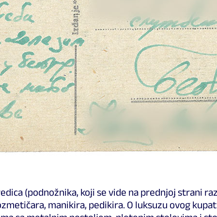
dica (podnožnika, koji se vide na prednjoj strani r
, kozmetičara, manikira, pedikira. O luksuzu ovog kup