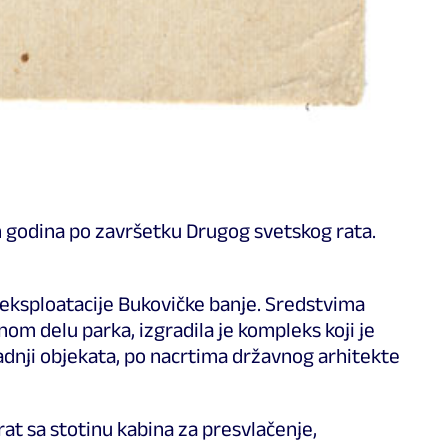
 godina po završetku Drugog svetskog rata.
 eksploatacije Bukovičke banje. Sredstvima
om delu parka, izgradila je kompleks koji je
adnji objekata, po nacrtima državnog arhitekte
at sa stotinu kabina za presvlačenje,