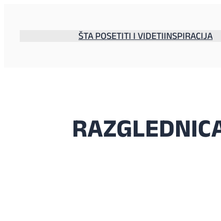
Skoči
na
sadržaj
ŠTA POSETITI I VIDETI
INSPIRACIJA
RAZGLEDNICA