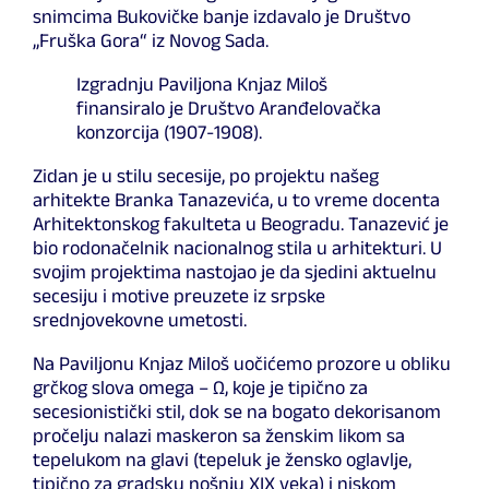
snimcima Bukovičke banje izdavalo je Društvo
„Fruška Gora“ iz Novog Sada.
Izgradnju Paviljona Knjaz Miloš
finansiralo je Društvo Aranđelovačka
konzorcija (1907-1908).
Zidan je u stilu secesije, po projektu našeg
arhitekte Branka Tanazevića, u to vreme docenta
Arhitektonskog fakulteta u Beogradu. Tanazević je
bio rodonačelnik nacionalnog stila u arhitekturi. U
svojim projektima nastojao je da sjedini aktuelnu
secesiju i motive preuzete iz srpske
srednjovekovne umetosti.
Na Paviljonu Knjaz Miloš uočićemo prozore u obliku
grčkog slova omega – Ω, koje je tipično za
secesionistički stil, dok se na bogato dekorisanom
pročelju nalazi maskeron sa ženskim likom sa
tepelukom na glavi (tepeluk je žensko oglavlje,
tipično za gradsku nošnju XIX veka) i niskom