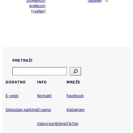
omiljenom
nedelje)
→
kraljicom
(+video)
PRETRAŽI
Search
DODATNO
INFO
MREŽE
E-vesti
Kontakt
Facebook
Slobodan parking
O nama
Instagram
Uslovi korišćenja
TikTok