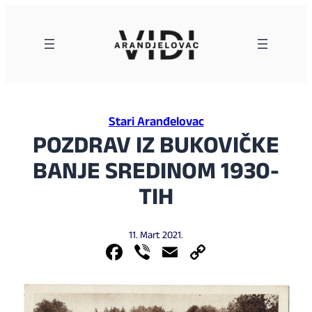
Skoči
na
sadržaj
Stari Aranđelovac
POZDRAV IZ BUKOVIČKE
BANJE SREDINOM 1930-
TIH
11. Mart 2021.
Facebook
Viber
Email
Copy
Link