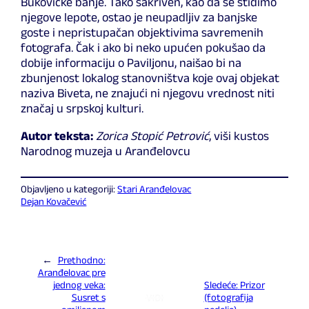
Bukovičke banje. Tako sakriven, kao da se stidimo
njegove lepote, ostao je neupadljiv za banjske
goste i nepristupačan objektivima savremenih
fotografa. Čak i ako bi neko upućen pokušao da
dobije informaciju o Paviljonu, naišao bi na
zbunjenost lokalog stanovništva koje ovaj objekat
naziva Biveta, ne znajući ni njegovu vrednost niti
značaj u srpskoj kulturi.
Autor teksta:
Zorica Stopić Petrović
, viši kustos
Narodnog muzeja u Aranđelovcu
Objavljeno u kategoriji:
Stari Aranđelovac
Dejan Kovačević
←
Prethodno:
Aranđelovac pre
jednog veka:
Sledeće:
Prizor
Susret s
(fotografija