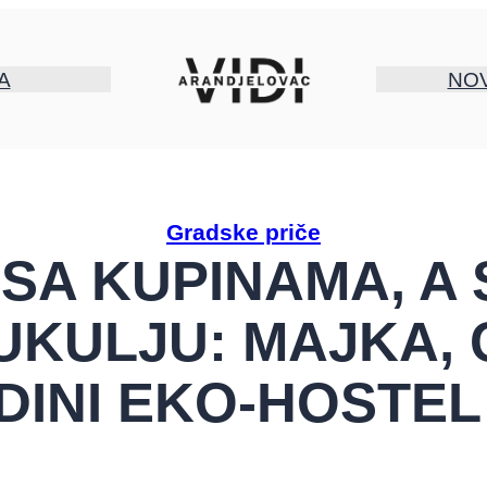
A
NO
Gradske priče
SA KUPINAMA, A 
UKULJU: MAJKA, 
DINI EKO-HOSTEL