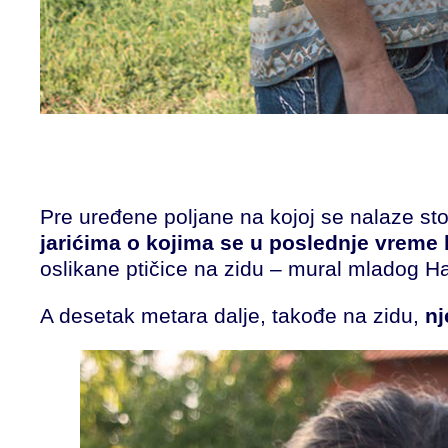
Pre uređene poljane na kojoj se nalaze stol
jarićima o kojima se u poslednje vreme 
oslikane ptičice na zidu – mural mladog Ha
A desetak metara dalje, takođe na zidu,
nj