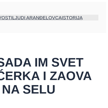
VOSTI
LJUDI ARANĐELOVCA
ISTORIJA
SADA IM SVET
ĆERKA I ZAOVA
 NA SELU