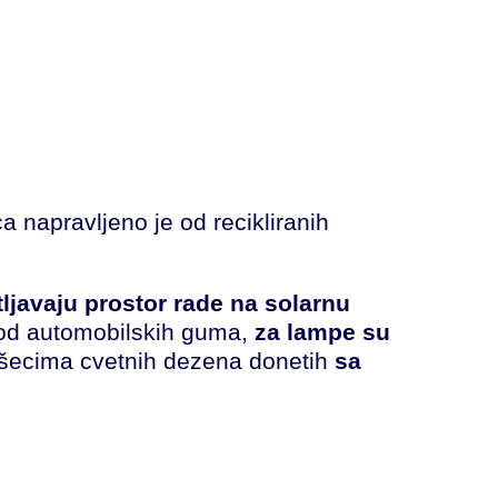
 napravljeno je od recikliranih
tljavaju prostor rade na solarnu
u od automobilskih guma,
za lampe su
dušecima cvetnih dezena donetih
sa