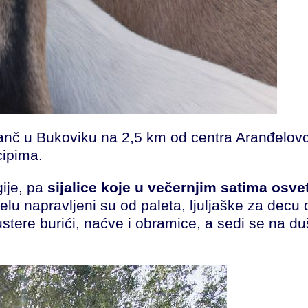
anč u Bukoviku na 2,5 km od centra Aranđelovca
cipima.
gije, pa
sijalice koje u večernjim satima osve
telu napravljeni su od paleta, ljuljaške za dec
ustere burići, naćve i obramice, a sedi se na 