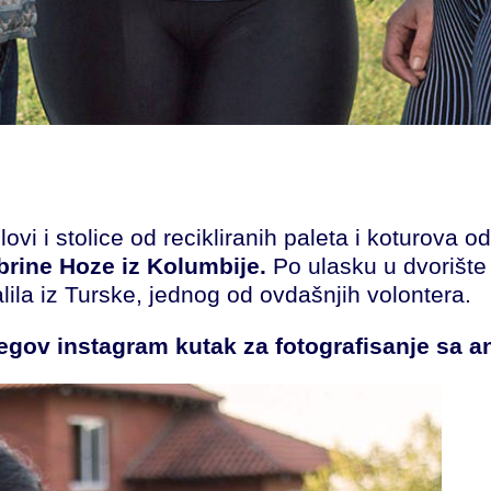
ovi i stolice od recikliranih paleta i koturova 
brine Hoze iz Kolumbije.
Po ulasku u dvorište 
lila iz Turske, jednog od ovdašnjih volontera.
egov instagram kutak za fotografisanje sa