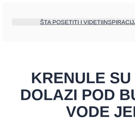
Skoči
na
sadržaj
ŠTA POSETITI I VIDETI
INSPIRACIJ
KRENULE SU 
DOLAZI POD B
VODE JE