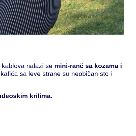
od kablova nalazi se
mini-ranč sa kozama i
kafića sa leve strane su neobičan sto i
 anđeoskim krilima.