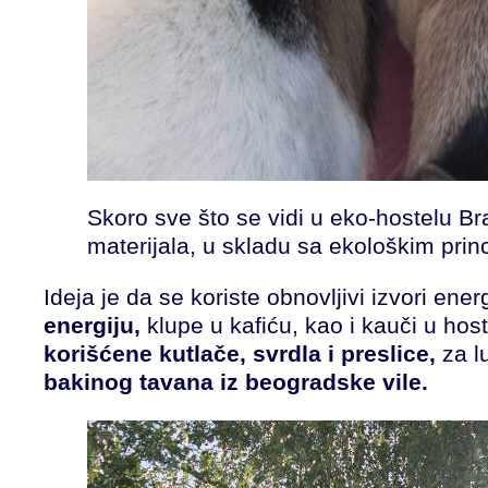
Skoro sve što se vidi u eko-hostelu Br
materijala, u skladu sa ekološkim prin
Ideja je da se koriste obnovljivi izvori ener
energiju,
klupe u kafiću, kao i kauči u hos
korišćene kutlače, svrdla i preslice,
za l
bakinog tavana iz beogradske vile.