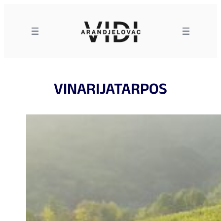
Skoči
na
sadržaj
VINARIJATARPOS