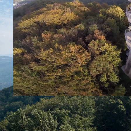
30. mart 2021.
„KALKANSKI KRUGOVI“ ZA
INVESTITORSKI URBANIZAM NA
BUKULJI – PLAN DA SE LEPOTICA