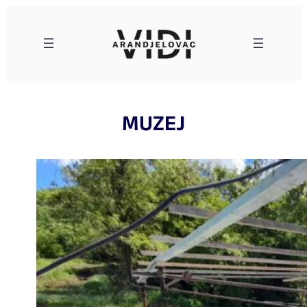
Skoči
na
sadržaj
MUZEJ