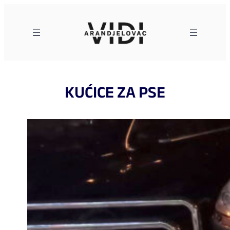
Skoči
na
sadržaj
KUĆICE ZA PSE