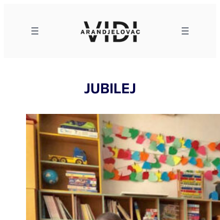
Skoči
na
sadržaj
JUBILEJ