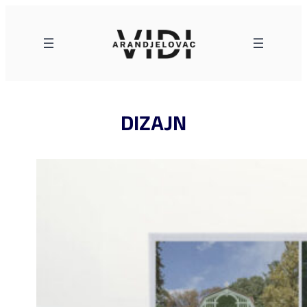
Skoči
na
sadržaj
DIZAJN