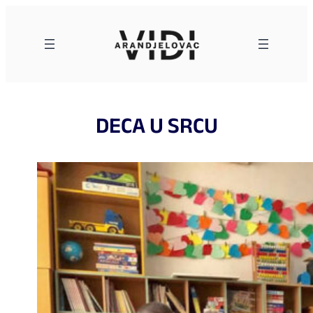
Skoči
na
sadržaj
DECA U SRCU