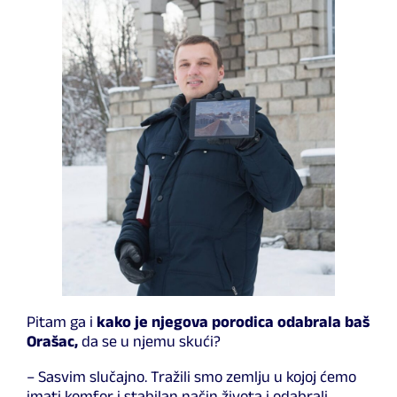
Pitam ga i
kako je njegova porodica odabrala baš
Orašac,
da se u njemu skući?
– Sasvim slučajno. Tražili smo zemlju u kojoj ćemo
imati komfor i stabilan način života i odabrali