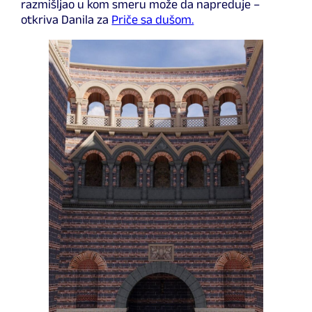
razmišljao u kom smeru može da napreduje –
otkriva Danila za
Priče sa dušom.