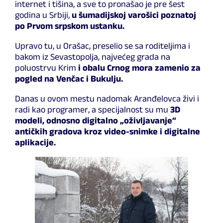
internet i tišina, a sve to pronašao je pre šest
godina u Srbiji,
u šumadijskoj varošici poznatoj
po Prvom srpskom ustanku.
Upravo tu, u Orašac, preselio se sa roditeljima i
bakom iz Sevastopolja, najvećeg grada na
poluostrvu Krim
i obalu Crnog mora zamenio za
pogled na Venčac i Bukulju.
Danas u ovom mestu nadomak Aranđelovca živi i
radi kao programer, a specijalnost su mu
3D
modeli, odnosno digitalno „oživljavanje“
antičkih gradova kroz video-snimke i digitalne
aplikacije.