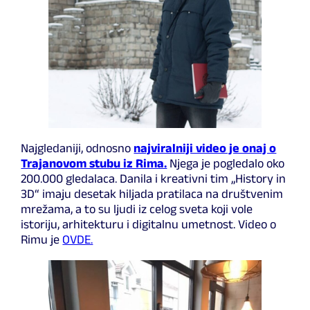
Najgledaniji, odnosno
najviralniji video je onaj o
Trajanovom stubu iz Rima.
Njega je pogledalo oko
200.000 gledalaca. Danila i kreativni tim „History in
3D“ imaju desetak hiljada pratilaca na društvenim
mrežama, a to su ljudi iz celog sveta koji vole
istoriju, arhitekturu i digitalnu umetnost. Video o
Rimu je
OVDE.