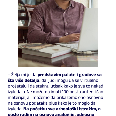
– Želja mi je da
predstavim palate i gradove sa
što više detalja,
da ljudi mogu da se virtualno
prošetaju i da steknu utisak kako je sve to nekad
izgledalo. Ne možemo imati 100 odsto autentičan
materijal, ali možemo da prikažemo ono osnovno
na osnovu podataka plus kako je to moglo da
izgleda.
Na početku sve arheološki istražim, a
posle radim na osnovu analogije, odnosno