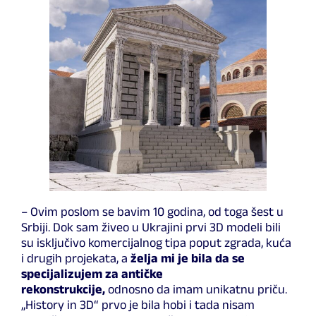
– Ovim poslom se bavim 10 godina, od toga šest u
Srbiji. Dok sam živeo u Ukrajini prvi 3D modeli bili
su isključivo komercijalnog tipa poput zgrada, kuća
i drugih projekata, a
želja mi je bila da se
specijalizujem za antičke
rekonstrukcije,
odnosno da imam unikatnu priču.
„History in 3D“ prvo je bila hobi i tada nisam