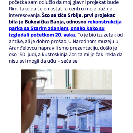
početka sam odlučio da moj glavni projekat bude
Rim, tako da će on ostati u centru moje pažnje i
interesovanja.
Što se tiče Srbije, prvi projekat
bila je Bukovička Banja, odnosno
rekonstrukcija
parka sa Starim zdanjem, onako kako su
izgledali početkom 20. veka.
To je bio izuzetak od
antike, ali je dobro prošao. U Narodnom muzeju u
Aranđelovcu napravili smo prezentaciju, došlo je
oko 150 ljudi, a kustoskinja Zorica mi je čak rekla da
nisu svi mogli da uđu – seća se.