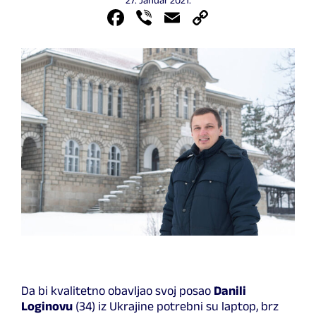
27. Januar 2021.
Facebook
Viber
Email
Copy
Link
Da bi kvalitetno obavljao svoj posao
Danili
Loginovu
(34) iz Ukrajine potrebni su laptop, brz