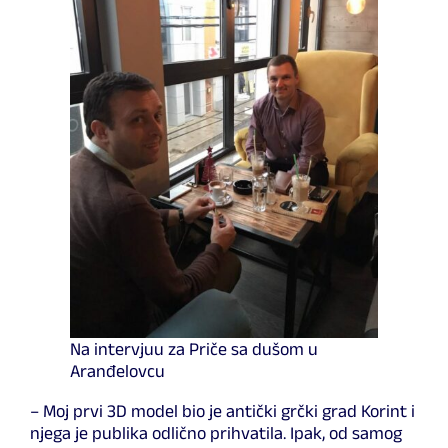
Na intervjuu za Priče sa dušom u
Aranđelovcu
– Moj prvi 3D model bio je antički grčki grad Korint i
njega je publika odlično prihvatila. Ipak, od samog