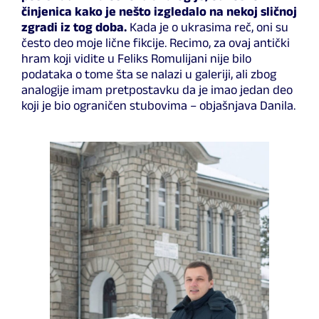
činjenica kako je nešto izgledalo na nekoj sličnoj
zgradi iz tog doba.
Kada je o ukrasima reč, oni su
često deo moje lične fikcije. Recimo, za ovaj antički
hram koji vidite u Feliks Romulijani nije bilo
podataka o tome šta se nalazi u galeriji, ali zbog
analogije imam pretpostavku da je imao jedan deo
koji je bio ograničen stubovima – objašnjava Danila.