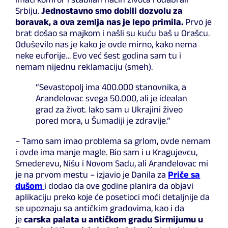
Srbiju.
Jednostavno smo dobili dozvolu za
boravak, a ova zemlja nas je lepo primila.
Prvo je
brat došao sa majkom i našli su kuću baš u Orašcu.
Oduševilo nas je kako je ovde mirno, kako nema
neke euforije… Evo već šest godina sam tu i
nemam nijednu reklamaciju (smeh).
“Sevastopolj ima 400.000 stanovnika, a
Aranđelovac svega 50.000, ali je idealan
grad za život. Iako sam u Ukrajini živeo
pored mora, u Šumadiji je zdravije.”
– Tamo sam imao problema sa grlom, ovde nemam
i ovde ima manje magle. Bio sam i u Kragujevcu,
Smederevu, Nišu i Novom Sadu, ali Aranđelovac mi
je na prvom mestu – izjavio je Danila za
Priče sa
dušom
i dodao da ove godine planira da objavi
aplikaciju preko koje će posetioci moći detaljnije da
se upoznaju sa antičkim gradovima, kao i da
je
carska palata u antičkom gradu Sirmijumu u