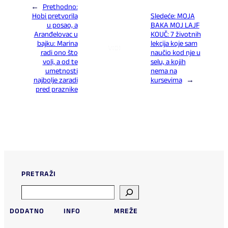
←
Prethodno:
Hobi pretvorila
Sledeće:
MOJA
u posao, a
BAKA MOJ LAJF
Aranđelovac u
KOUČ: 7 životnih
bajku: Marina
lekcija koje sam
radi ono što
naučio kod nje u
voli, a od te
selu, a kojih
umetnosti
nema na
najbolje zaradi
kursevima
→
pred praznike
PRETRAŽI
Search
DODATNO
INFO
MREŽE