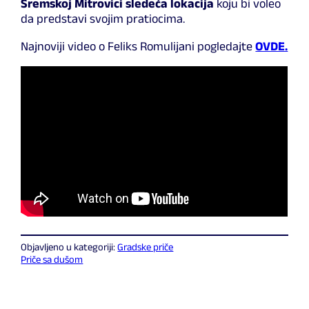
Sremskoj Mitrovici sledeća lokacija
koju bi voleo
da predstavi svojim pratiocima.
Najnoviji video o Feliks Romulijani pogledajte
OVDE.
Objavljeno u kategoriji:
Gradske priče
Priče sa dušom