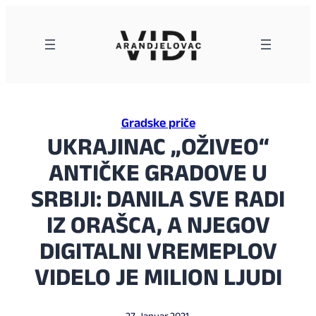
Skoči
na
sadržaj
Gradske priče
UKRAJINAC „OŽIVEO“
ANTIČKE GRADOVE U
SRBIJI: DANILA SVE RADI
IZ ORAŠCA, A NJEGOV
DIGITALNI VREMEPLOV
VIDELO JE MILION LJUDI