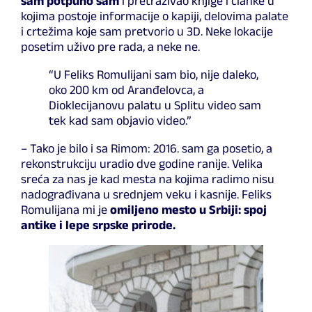
sam potpuno sam
i pretraživao knjige i članke u
kojima postoje informacije o kapiji, delovima palate
i crtežima koje sam pretvorio u 3D. Neke lokacije
posetim uživo pre rada, a neke ne.
“U Feliks Romulijani sam bio, nije daleko,
oko 200 km od Aranđelovca, a
Dioklecijanovu palatu u Splitu video sam
tek kad sam objavio video.”
– Tako je bilo i sa Rimom: 2016. sam ga posetio, a
rekonstrukciju uradio dve godine ranije. Velika
sreća za nas je kad mesta na kojima radimo nisu
nadograđivana u srednjem veku i kasnije. Feliks
Romulijana mi je
omiljeno mesto u Srbiji: spoj
antike i lepe srpske prirode.