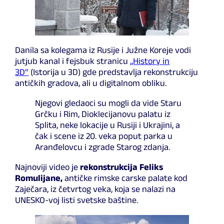
Danila sa kolegama iz Rusije i Južne Koreje vodi
jutjub kanal i fejsbuk stranicu
„History in
3D“
(Istorija u 3D) gde predstavlja rekonstrukciju
antičkih gradova, ali u digitalnom obliku.
Njegovi gledaoci su mogli da vide Staru
Grčku i Rim, Dioklecijanovu palatu iz
Splita, neke lokacije u Rusiji i Ukrajini, a
čak i scene iz 20. veka poput parka u
Aranđelovcu i zgrade Starog zdanja.
Najnoviji video je
rekonstrukcija Feliks
Romulijane,
antičke rimske carske palate kod
Zaječara, iz četvrtog veka, koja se nalazi na
UNESKO-voj listi svetske baštine.