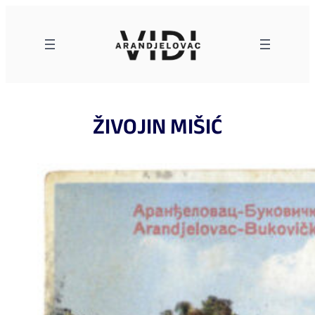
Skoči
na
sadržaj
ŽIVOJIN MIŠIĆ