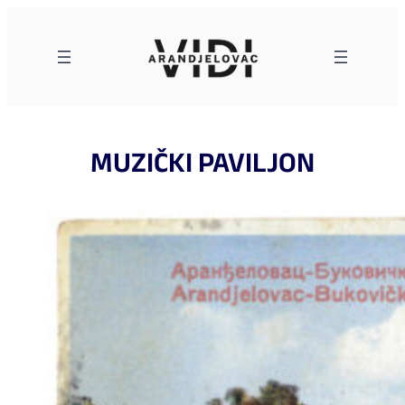
Skoči
na
sadržaj
MUZIČKI PAVILJON