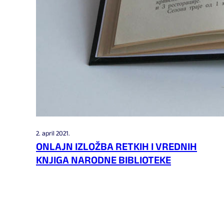
2. april 2021.
ONLAJN IZLOŽBA RETKIH I VREDNIH
KNJIGA NARODNE BIBLIOTEKE