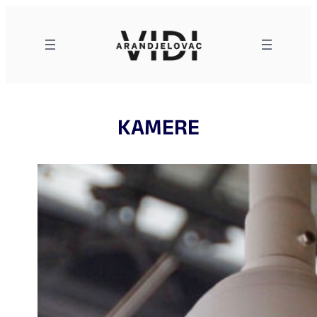
Skoči
na
sadržaj
KAMERE